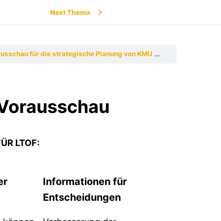
Next Thema
ausschau für die strategische Planung von KMU
1.3.1 Zweck der s
 Vorausschau
ÜR LTOF:
er
Informationen für
Entscheidungen