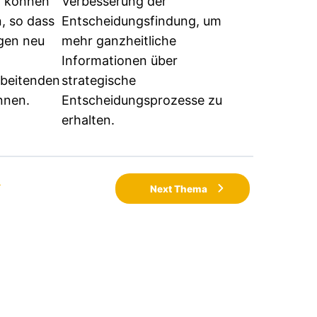
n können
Verbesserung der
, so dass
Entscheidungsfindung, um
gen neu
mehr ganzheitliche
Informationen über
rbeitenden
strategische
nnen.
Entscheidungsprozesse zu
erhalten.
n
Next Thema